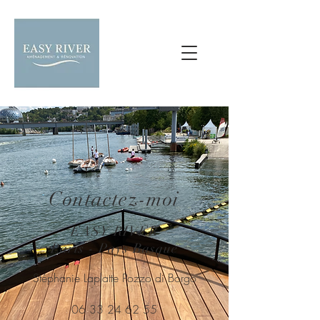
Contactez-moi
EASY RIVER
Paris - Pays Basque
Stéphanie Laplatte Pozzo di Borgo
06 33 24 62 55